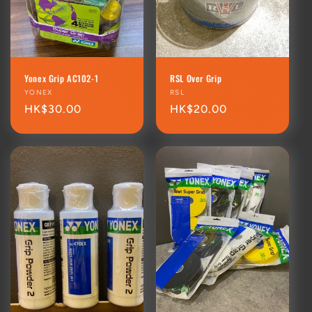
Yonex Grip AC102-1
RSL Over Grip
廠
YONEX
廠
RSL
商：
定
HK$30.00
商：
定
HK$20.00
價
價