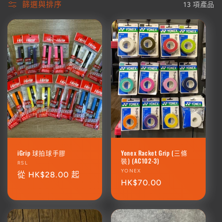
篩選與排序
13 項產品
iGrip 球拍球手膠
Yonex Racket Grip (三條
裝) (AC102-3)
廠
RSL
廠
YONEX
商：
定
從 HK$28.00 起
商：
定
HK$70.00
價
價