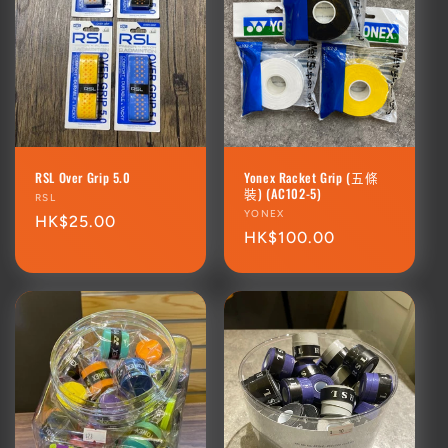
RSL Over Grip 5.0
Yonex Racket Grip (五條
裝) (AC102-5)
廠
RSL
廠
YONEX
商：
定
HK$25.00
商：
定
HK$100.00
價
價