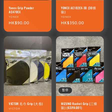
Yonex Grip Powder
YONEX AC102EX-30 (30條
AC470EX
裝)
廠
YONEX
廠
YONEX
商：
定
HK$90.00
商：
定
HK$350.00
價
價
暫停
VICTOR 毛巾 Grip (大卷)
MIZUNO Racket Grip (三條
裝) (63JYA001)
廠
VICTOR