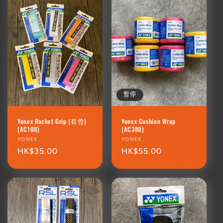
暫停
Yonex Racket Grip (有骨)
Yonex Cushion Wrap
(AC108)
(AC380)
廠
YONEX
廠
YONEX
商：
定
HK$35.00
商：
定
HK$55.00
價
價