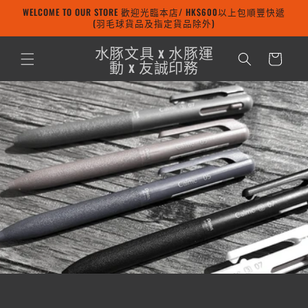
WELCOME TO OUR STORE 歡迎光臨本店/ HK$600以上包順豐快遞
跳至內容
(羽毛球貨品及指定貨品除外)
購
水豚文具 x 水豚運
物
動 x 友誠印務
車