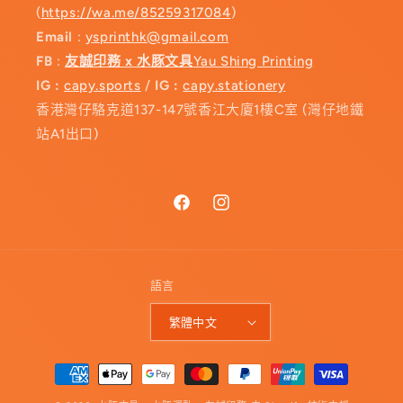
(
https://wa.me/85259317084
)
Email
:
ysprinthk@gmail.com
FB
:
友誠印務 x 水豚文具
Yau Shing Printing
IG :
capy.sports
/
IG :
capy.stationery
香港灣仔駱克道137-147號香江大廈1樓C室 (灣仔地鐵
站A1出口)
Facebook
Instagram
語言
繁體中文
付
款