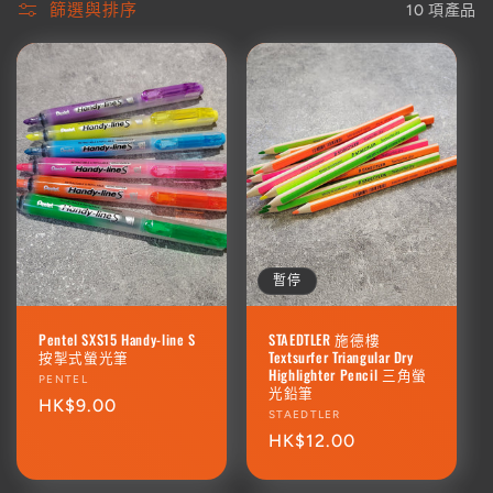
篩選與排序
10 項產品
暫停
Pentel SXS15 Handy-line S
STAEDTLER 施德樓
按掣式螢光筆
Textsurfer Triangular Dry
Highlighter Pencil 三角螢
廠
PENTEL
光鉛筆
商：
定
HK$9.00
廠
STAEDTLER
價
商：
定
HK$12.00
價