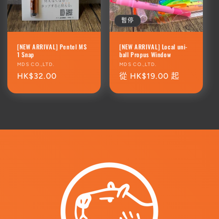
暫停
[NEW ARRIVAL] Pentel MS
[NEW ARRIVAL] Local uni-
1 Snap
ball Propus Window
廠
MDS CO.,LTD.
廠
MDS CO.,LTD.
商：
定
HK$32.00
商：
定
從 HK$19.00 起
價
價