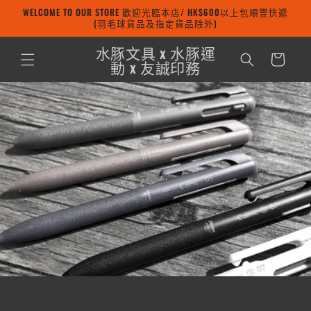
WELCOME TO OUR STORE 歡迎光臨本店/ HK$600以上包順豐快遞
跳至內容
(羽毛球貨品及指定貨品除外)
購
水豚文具 x 水豚運
物
動 x 友誠印務
車