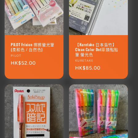
PILOT Frixion 擦擦螢光筆
【Kuretake 日本吳竹】
(柔和色 / 自然色)
Clean Color Dot單頭點點
筆 螢光色
廠
PILOT
廠
KURETAKE
商：
定
HK$52.00
商：
定
HK$85.00
價
價