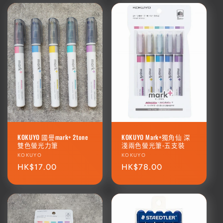
KOKUYO 國譽mark+ 2tone
KOKUYO Mark+獨角仙 深
雙色螢光力筆
淺兩色螢光筆-五支裝
廠
KOKUYO
廠
KOKUYO
商：
定
HK$17.00
商：
定
HK$78.00
價
價