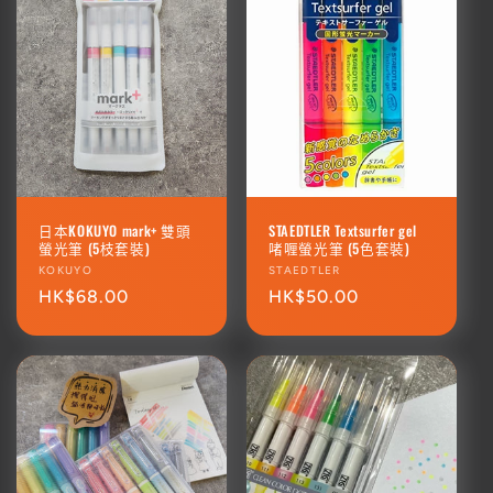
日本KOKUYO mark+ 雙頭
STAEDTLER Textsurfer gel
螢光筆 (5枝套裝)
啫喱螢光筆 (5色套裝)
廠
KOKUYO
廠
STAEDTLER
商：
定
HK$68.00
商：
定
HK$50.00
價
價