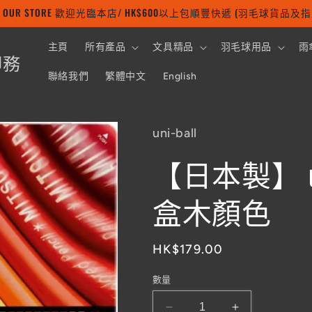
 TO OUR STORE 歡迎光臨本店/ HK$600以上包順豐快遞 (羽毛球貨品
主頁
所有產品
文具精品
羽毛球用品
雨
印務
聯絡我們
繁體中文
English
uni-ball
【日本製】 un
盒木顏色
定
HK$179.00
價
數量