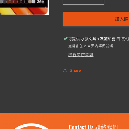
【日
【日
本
本
製】
製】
加入購
uni
uni
NO.880
NO.880
36
36
可提供
水豚文具 x 友誠印務
的取貨
色
色
通常會在 2-4 天內準備就緒
鐵
鐵
檢視商店資訊
盒
盒
木
木
Share
顏
顏
色
色
數
數
量
量
減
增
少
加
Contact Us 聯絡我們