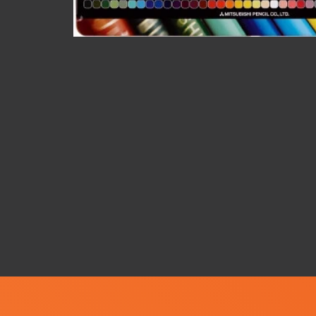
在
互
動
視
窗
中
開
啟
多
媒
體
檔
案
1