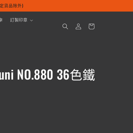
及指定貨品除外)
購
傘
訂製印章
登
物
入
車
i NO.880 36色鐵