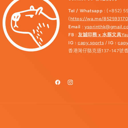
Tel / Whatsapp
: (+852) 5
(
https://wa.me/85259317
Email
:
ysprinthk@gmail.
FB
:
友誠印務 x 水豚文具
Ya
IG :
capy.sports
/
IG :
capy
香港灣仔駱克道137-147號
Facebook
Instagram