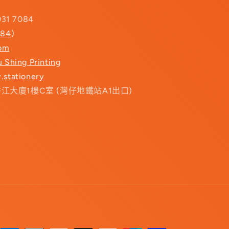
931 7084
084
)
com
u Shing Printing
.stationery
香江大廈1樓C室 (灣仔地鐵站A1出口)