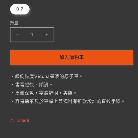
罄
或
0.7
無
法
供
數量
貨
Pentel
Pentel
BX117T-
BX117T-
A
A
Vicuna
Vicuna
加入購物車
Feel
Feel
Ballpen
Ballpen
・超低黏度Vicuna墨液的原子筆。
原
原
・書寫輕快，順滑。
子
子
・墨液深色，字體鮮明，美觀。
筆
筆
0.7mm
0.7mm
・容易執筆及於筆桿上兼備附有新款設計的直紋手膠。
數
數
量
量
Share
減
增
少
加