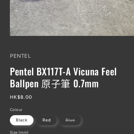
在
互
動
PENTEL
視
窗
Pentel BX117T-A Vicuna Feel
中
開
Ballpen 原子筆 0.7mm
啟
多
媒
體
定
HK$8.00
檔
價
案
Colour
1
子
Black
Red
Blue
類
已
售
Size (mm)