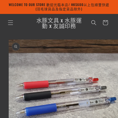
WELCOME TO OUR STORE 歡迎光臨本店/ HK$600以上包順豐快遞
跳至內容
(羽毛球貨品及指定貨品除外)
購
水豚文具 x 水豚運
物
動 x 友誠印務
車
略過產品
資訊