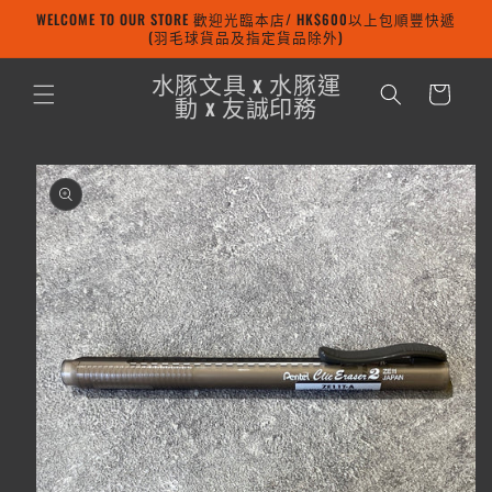
WELCOME TO OUR STORE 歡迎光臨本店/ HK$600以上包順豐快遞
跳至內容
(羽毛球貨品及指定貨品除外)
購
水豚文具 x 水豚運
物
動 x 友誠印務
車
略過產品
資訊