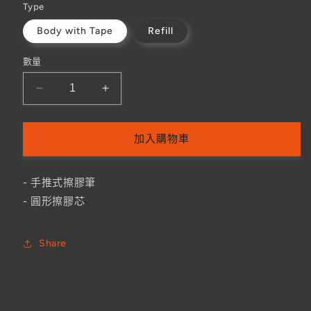
Type
Body with Tape
Refill
數量
Pentel
Pentel
Clic
Clic
Eraser
Eraser
Pen
Pen
加入購物車
擦
擦
膠
膠
- 手推式擦膠筆
筆
筆
- 圓形擦膠芯
數
數
量
量
Share
減
增
少
加