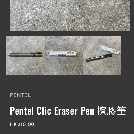
在
互
動
視
窗
中
開
啟
多
媒
體
PENTEL
檔
案
Pentel Clic Eraser Pen 擦膠筆
1
定
HK$10.00
價