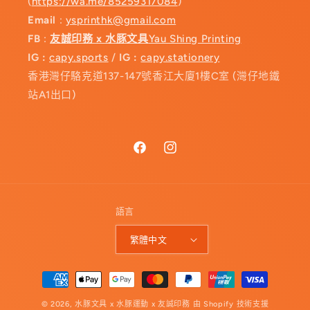
(
https://wa.me/85259317084
)
Email
:
ysprinthk@gmail.com
FB
:
友誠印務 x 水豚文具
Yau Shing Printing
IG :
capy.sports
/
IG :
capy.stationery
香港灣仔駱克道137-147號香江大廈1樓C室 (灣仔地鐵
站A1出口)
Facebook
Instagram
語言
繁體中文
付
款
© 2026,
水豚文具 x 水豚運動 x 友誠印務
由 Shopify 技術支援