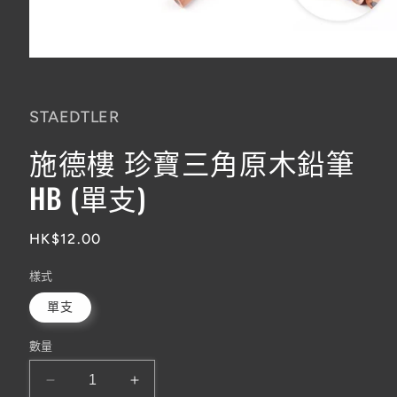
在
互
動
STAEDTLER
視
窗
施德樓 珍寶三角原木鉛筆
中
開
HB (單支)
啟
多
媒
體
定
HK$12.00
檔
價
案
樣式
1
單支
數量
施
施