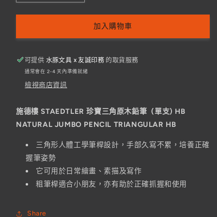
德
德
樓
樓
加入購物車
珍
珍
寶
寶
三
三
可提供
水豚文具 x 友誠印務
的取貨服務
通常會在 2-4 天內準備就緒
角
角
檢視商店資訊
原
原
木
木
鉛
鉛
施德樓 STAEDTLER 珍寶三角原木鉛筆 (單支) HB
筆
筆
NATURAL JUMBO PENCIL TRIANGULAR HB
HB
HB
三角形人體工學筆桿設計，手部久寫不累，培養正確
(單
(單
握筆姿勢
支)
支)
數
它可用於日常繪畫、素描及寫作
數
量
量
粗筆桿適合小朋友，亦有助於正確抓握和使用
減
增
少
加
Share