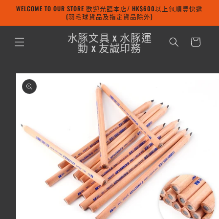
WELCOME TO OUR STORE 歡迎光臨本店/ HK$600以上包順豐快遞
跳至內容
(羽毛球貨品及指定貨品除外)
購
水豚文具 x 水豚運
物
動 x 友誠印務
車
略過產品
資訊