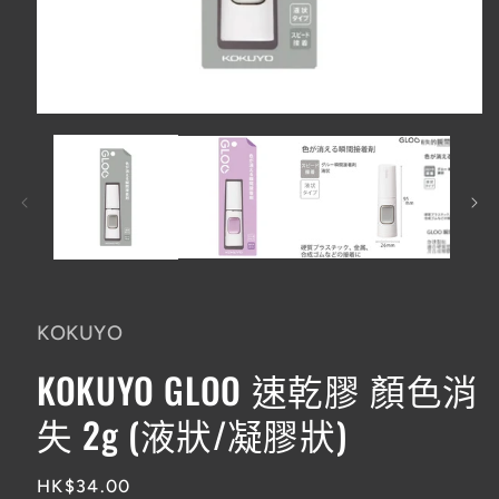
在
互
動
視
窗
中
開
啟
多
媒
KOKUYO
體
檔
KOKUYO GLOO 速乾膠 顏色消
案
1
失 2g (液狀/凝膠狀)
定
HK$34.00