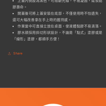
上蓋內側設為黑色，可阻斷光線，不易凝固，延長黏
凝
凝
膠壽命。
膠
膠
開蓋後可將上蓋安裝在底部，不僅使用時不怕遺失，
狀)
狀)
還可大幅改善拿在手上時的握持感。
數
數
作業當中可直接立放在桌面，使液體黏膠不易滴落。
量
量
膠水頭採用斜切形狀設計，不論是「點式」塗膠或是
減
增
「線形」塗膠，都順手方便！
少
加
Share