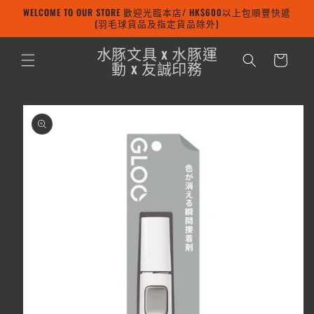
WELCOME TO OUR STORE 歡迎光臨本店/ HK$600以上包順豐快遞
跳至內容
(羽毛球貨品及指定貨品除外)
購
水豚文具 x 水豚運
物
動 x 友誠印務
車
略過產品
資訊