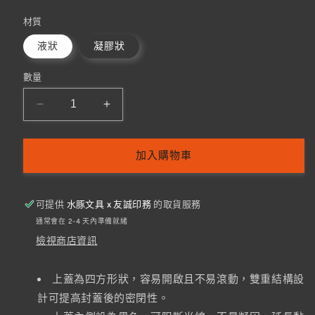
價
材質
液狀
凝膠狀
數量
KOKUYO
KOKUYO
GLOO
GLOO
速
速
加入購物車
乾
乾
膠
膠
顏
顏
可提供
水豚文具 x 友誠印務
的取貨服務
色
色
通常會在 2-4 天內準備就緒
消
消
檢視商店資訊
失
失
2g
2g
上蓋為四方形狀，容易開啟且不易滾動，雙重結構設
(液
(液
計可提高封蓋後的密閉性。
狀/
狀/