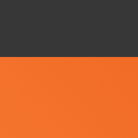
檔
案
1