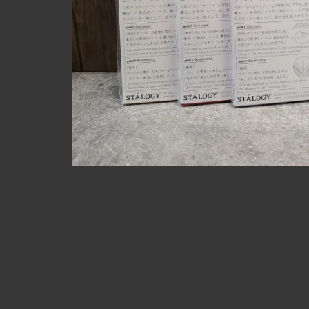
在
互
動
視
窗
中
開
啟
多
媒
體