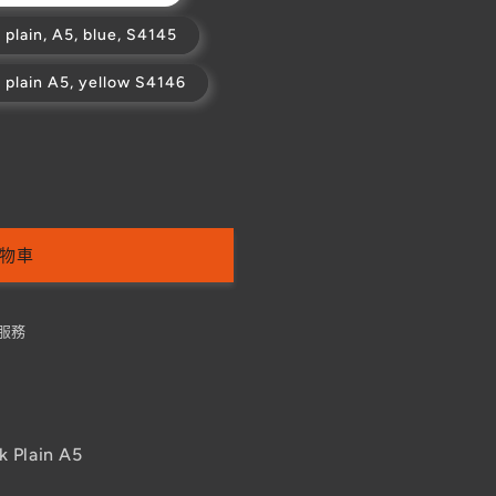
plain, A5, blue, S4145
 plain A5, yellow S4146
物車
服務
 Plain A5