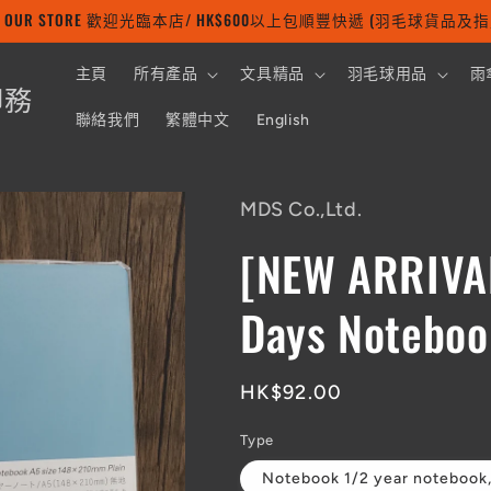
 TO OUR STORE 歡迎光臨本店/ HK$600以上包順豐快遞 (羽毛球貨品
主頁
所有產品
文具精品
羽毛球用品
雨
印務
聯絡我們
繁體中文
English
MDS Co.,Ltd.
[NEW ARRIVAL
Days Noteboo
定
HK$92.00
價
Type
Notebook 1/2 year notebook,