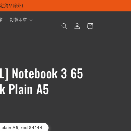
及指定貨品除外)
購
傘
訂製印章
登
物
入
車
] Notebook 3 65
k Plain A5
 plain A5, red S4144