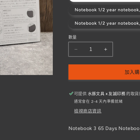
Notebook 1/2 year notebook, 
Notebook 1/2 year notebook,
數量
[NEW
[NEW
ARRIVAL]
ARRIVAL]
Notebook
Notebook
3
3
加入購
65
65
Days
Days
Notebook
Notebook
可提供
水豚文具 x 友誠印務
的取貨
Plain
Plain
通常會在 2-4 天內準備就緒
A5
A5
檢視商店資訊
數
數
量
量
Notebook 3 65 Days Notebook
減
增
少
加