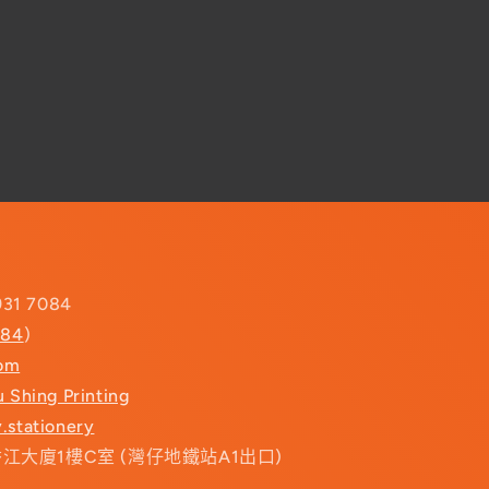
931 7084
084
)
com
u Shing Printing
.stationery
香江大廈1樓C室 (灣仔地鐵站A1出口)