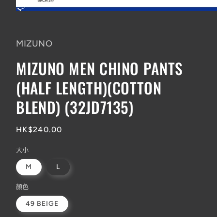
在
互
動
MIZUNO
視
窗
MIZUNO MEN CHINO PANTS
中
開
(HALF LENGTH)(COTTON
啟
多
媒
BLEND) (32JD7135)
體
檔
案
定
HK$240.00
1
價
大小
M
L
顏色
49 BEIGE