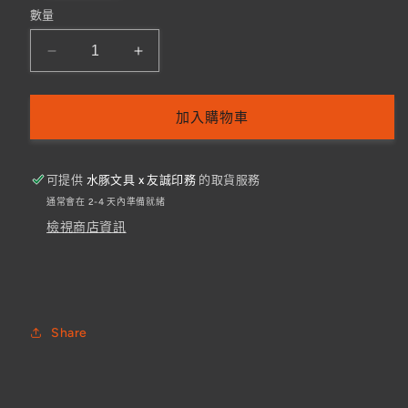
數量
MIZUNO
MIZUNO
MEN
MEN
CHINO
CHINO
PANTS
PANTS
加入購物車
(HALF
(HALF
LENGTH)
LENGTH)
(COTTON
(COTTON
可提供
水豚文具 x 友誠印務
的取貨服務
BLEND)
BLEND)
通常會在 2-4 天內準備就緒
(32JD7135)
(32JD7135)
檢視商店資訊
數
數
量
量
減
增
少
加
Share