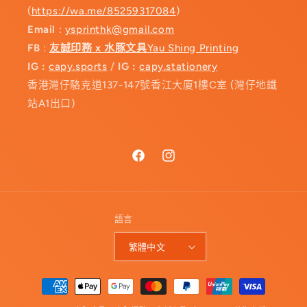
(
https://wa.me/85259317084
)
Email
:
ysprinthk@gmail.com
FB
:
友誠印務 x 水豚文具
Yau Shing Printing
IG :
capy.sports
/
IG :
capy.stationery
香港灣仔駱克道137-147號香江大廈1樓C室 (灣仔地鐵
站A1出口)
Facebook
Instagram
語言
繁體中文
付
款