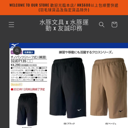
WELCOME TO OUR STORE 歡迎光臨本店/ HK$600以上包順豐快遞
跳至內容
(羽毛球貨品及指定貨品除外)
購
水豚文具 x 水豚運
物
動 x 友誠印務
車
略過產品
資訊