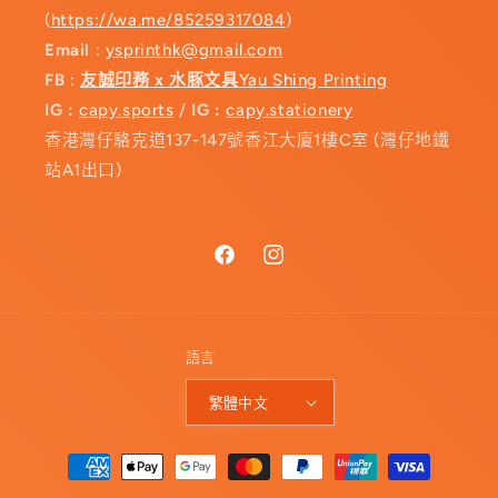
(
https://wa.me/85259317084
)
Email
:
ysprinthk@gmail.com
FB
:
友誠印務 x 水豚文具
Yau Shing Printing
IG :
capy.sports
/
IG :
capy.stationery
香港灣仔駱克道137-147號香江大廈1樓C室 (灣仔地鐵
站A1出口)
Facebook
Instagram
語言
繁體中文
付
款