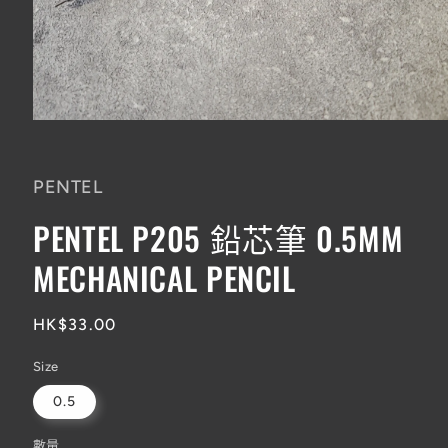
在
互
動
PENTEL
視
窗
PENTEL P205 鉛芯筆 0.5MM
中
開
MECHANICAL PENCIL
啟
多
媒
體
定
HK$33.00
檔
價
案
Size
1
0.5
數量