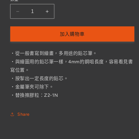
PENTEL
PENTEL
P205
P205
鉛
鉛
加入購物車
芯
芯
筆
筆
0.5MM
0.5MM
・從一般書寫到繪畫，多用途的鉛芯筆。
MECHANICAL
MECHANICAL
・與繪圖用的鉛芯筆一樣，4mm的鋼咀長度，容易看見書
PENCIL
PENCIL
寫位置。
數
數
・按掣出一定長度的鉛芯。
量
量
・金屬筆夾可除下。
減
增
・替換擦膠粒：Z2-1N
少
加
Share