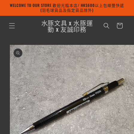
WELCOME TO OUR STORE 歡迎光臨本店/ HK$600以上包順豐快遞
跳至內容
(羽毛球貨品及指定貨品除外)
購
水豚文具 x 水豚運
物
動 x 友誠印務
車
略過產品
資訊