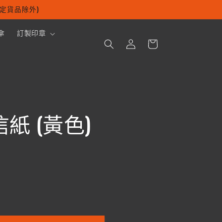
及指定貨品除外)
購
傘
訂製印章
登
物
入
車
物信紙 (黃色)