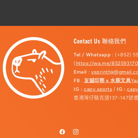
Contact Us 聯絡我們
Tel / Whatsapp
: (+852) 5
(
https://wa.me/85259317
Email
:
ysprinthk@gmail.
FB
:
友誠印務 x 水豚文具
Ya
IG :
capy.sports
/
IG :
capy
香港灣仔駱克道137-147號
Facebook
Instagram