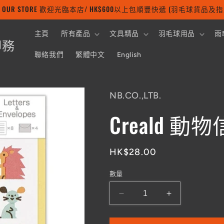
 TO OUR STORE 歡迎光臨本店/ HK$600以上包順豐快遞 (羽毛球貨品
主頁
所有產品
文具精品
羽毛球用品
雨
印務
聯絡我們
繁體中文
English
NB.CO.,LTB.
Creald 動
定
HK$28.00
價
數量
Creald
Creald
動
動
物
物