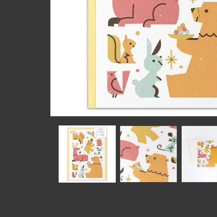
在
互
動
視
窗
中
開
啟
多
媒
體