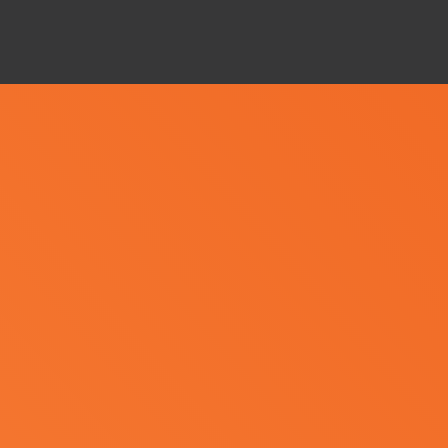
檔
案
1