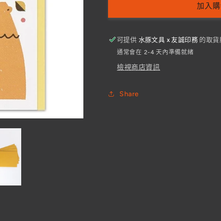
加入購
信
信
紙
紙
(黃
(黃
可提供
水豚文具 x 友誠印務
的取貨
色)
色)
通常會在 2-4 天內準備就緒
數
數
檢視商店資訊
量
量
減
增
Share
少
加