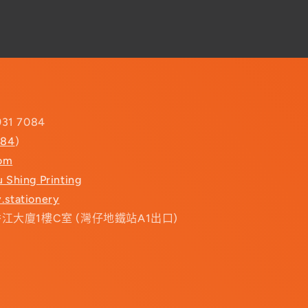
931 7084
084
)
com
u Shing Printing
.stationery
香江大廈1樓C室 (灣仔地鐵站A1出口)