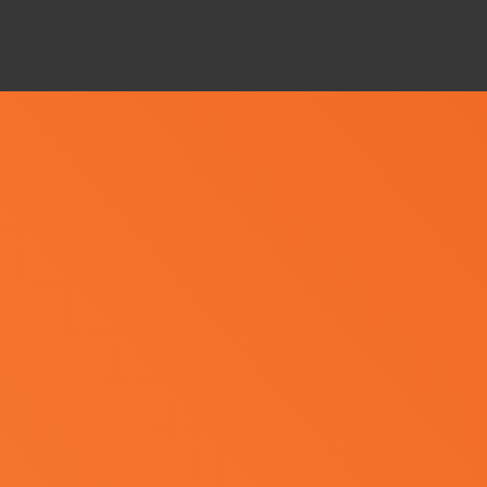
檔
案
1