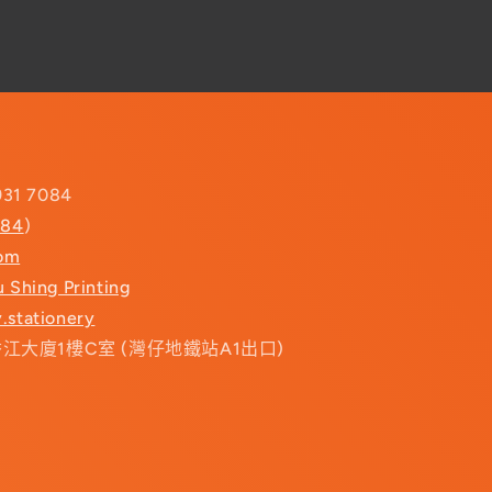
931 7084
084
)
com
u Shing Printing
.stationery
香江大廈1樓C室 (灣仔地鐵站A1出口)