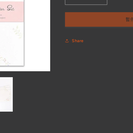
【日
【日
本
本
製】
製】
暫
A5
A5
珠
珠
光
光
Share
凸
凸
印
印
信
信
紙
紙
套
套
裝
裝
(花)
(花)
數
數
量
量
減
增
少
加