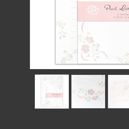
在
互
動
視
窗
中
開
啟
多
媒
體