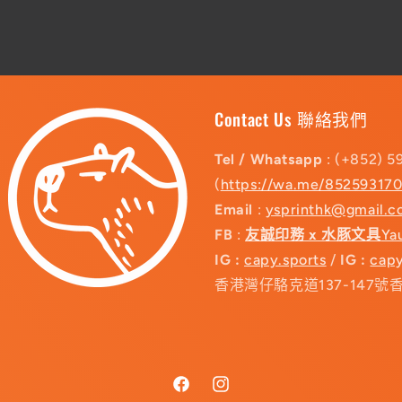
Contact Us 聯絡我們
Tel / Whatsapp
: (+852) 5
(
https://wa.me/85259317
Email
:
ysprinthk@gmail.
FB
:
友誠印務 x 水豚文具
Ya
IG :
capy.sports
/
IG :
capy
香港灣仔駱克道137-147號
Facebook
Instagram