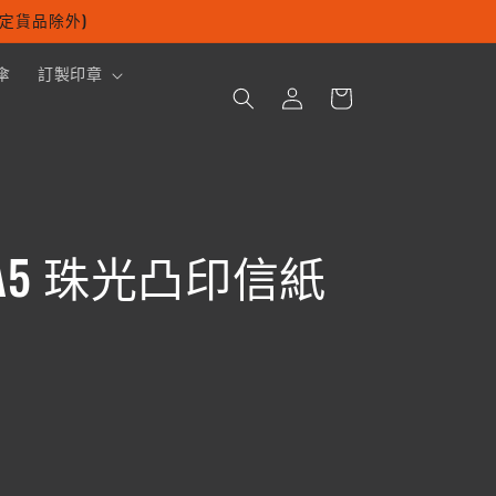
及指定貨品除外)
購
傘
訂製印章
登
物
入
車
5 珠光凸印信紙