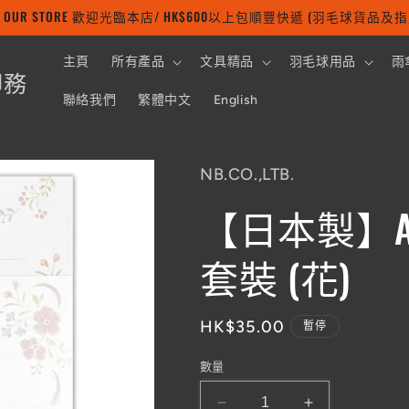
 TO OUR STORE 歡迎光臨本店/ HK$600以上包順豐快遞 (羽毛球貨品
主頁
所有產品
文具精品
羽毛球用品
雨
印務
聯絡我們
繁體中文
English
NB.CO.,LTB.
【日本製】A
套裝 (花)
定
HK$35.00
暫停
價
數量