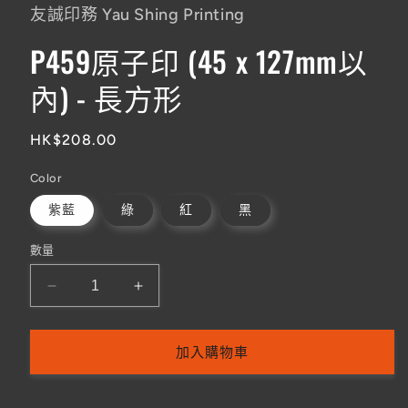
友誠印務 Yau Shing Printing
P459原子印 (45 x 127mm以
內) - 長方形
定
HK$208.00
價
Color
紫藍
綠
紅
黑
數量
P459
P459
原
原
子
子
加入購物車
印
印
(45
(45
x
x