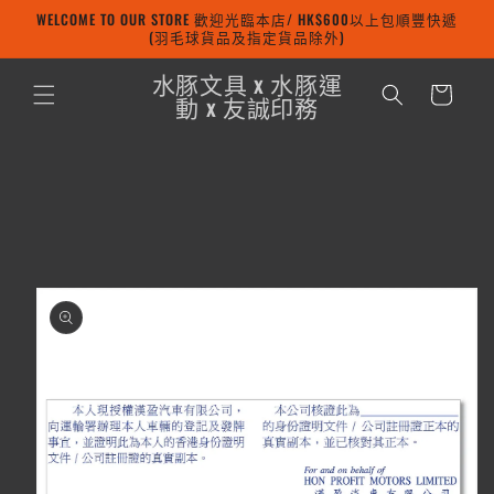
WELCOME TO OUR STORE 歡迎光臨本店/ HK$600以上包順豐快遞
跳至內容
(羽毛球貨品及指定貨品除外)
購
水豚文具 x 水豚運
物
動 x 友誠印務
車
略過產品
資訊