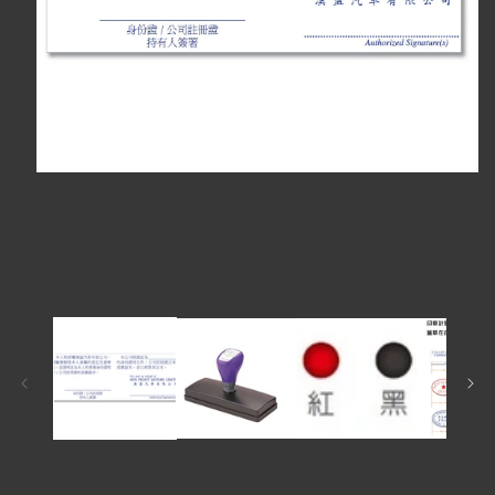
在
互
動
視
窗
中
開
啟
多
媒
體
檔
案
1