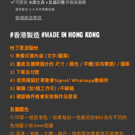
可提供
水豚文具 x 友誠印務
的取貨服務
127mm
127mm
通常會在 2-4 天內準備就緒
以
以
檢視商店資訊
內)
內)
-
-
#香港製造 #MADE
IN HONG KONG
長
長
方
方
👫下單流程👭
形
形
1) 準備印章內容 (文字/圖案)
數
數
2) 量度及選擇適合的 尺寸 / 顏色 / 字體(如有需要) / 圖案
量
量
3) 下單及付款
減
增
4) 收到確認訂單後會Signal/ Whatsapp聯絡你
少
加
5) 睇稿 (加1個工作天) /不睇稿
6) 確認稿件後會安排製作及發貨
有關顏色
1) 印章一般造單色。如果每加一色需另加$60及在不同的
色域最少有3mm距離
2) 深淺、漸變、立體、暗花、陰影等效果都是不能做到