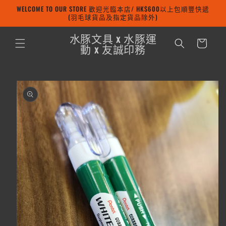
WELCOME TO OUR STORE 歡迎光臨本店/ HK$600以上包順豐快遞
跳至內容
(羽毛球貨品及指定貨品除外)
購
水豚文具 x 水豚運
物
動 x 友誠印務
車
略過產品
資訊