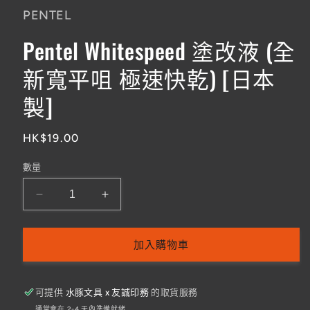
檔
PENTEL
案
1
Pentel Whitespeed 塗改液 (全
新寬平咀 極速快乾) [日本
製]
定
HK$19.00
價
數量
Pentel
Pentel
Whitespeed
Whitespeed
塗
塗
加入購物車
改
改
液
液
(全
(全
可提供
水豚文具 x 友誠印務
的取貨服務
新
新
通常會在 2-4 天內準備就緒