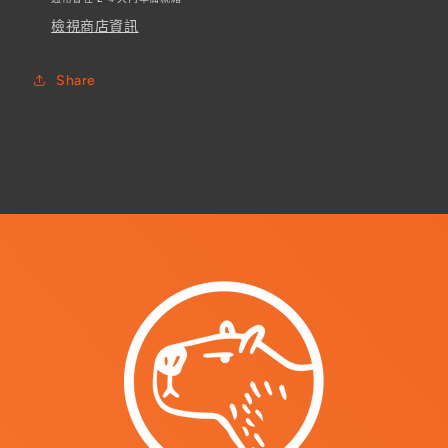
寬
寬
檢視商店資訊
平
平
咀
咀
Share
極
極
速
速
快
快
乾)
乾)
[日
[日
本
本
製]
製]
數
數
量
量
減
增
少
加