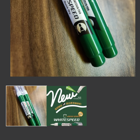
在
互
動
視
窗
中
開
啟
多
媒
體