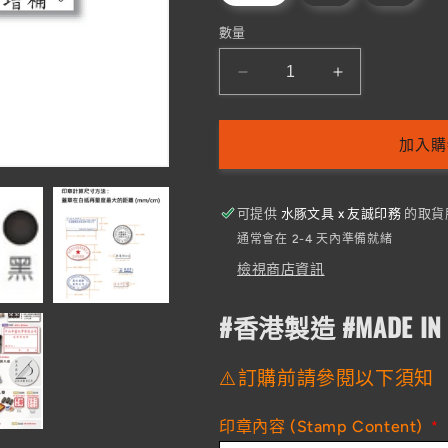
數量
PP25
PP25
原
原
子
子
加入購
印
印
(25
(25
x
x
可提供
水豚文具 x 友誠印務
的取貨
60mm
60mm
通常會在 2-4 天內準備就緒
以
以
檢視商店資訊
內)
內)
-
-
#香港製造 #MADE IN 
長
長
方
方
⚠️訂購前請參閱以下須知
形
形
(輕
(輕
便
便
印章內容 (Stamp Content)
*