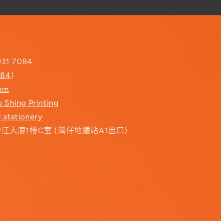
931 7084
084
)
com
u Shing Printing
.stationery
香江大廈1樓C室 (灣仔地鐵站A1出口)