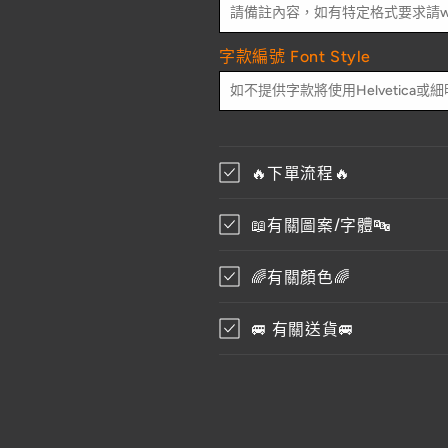
袋
袋
裝
裝
印)
印)
字款編號 Font Style
數
數
量
量
減
增
少
加
🔥下單流程🔥
📖有關圖案/字體🔤
🌈有關顏色🌈
🚐 有關送貨🚐