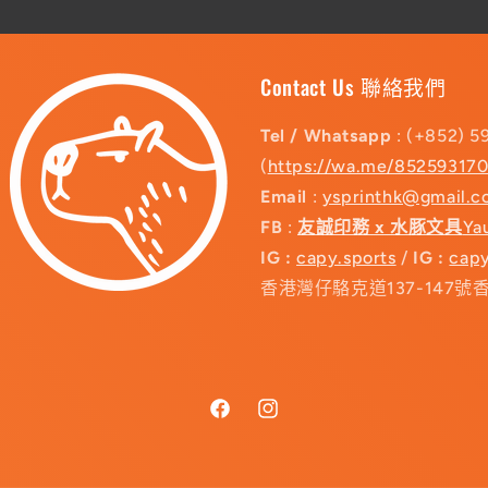
Contact Us 聯絡我們
Tel / Whatsapp
: (+852) 5
(
https://wa.me/85259317
Email
:
ysprinthk@gmail.
FB
:
友誠印務 x 水豚文具
Ya
IG :
capy.sports
/
IG :
capy
香港灣仔駱克道137-147號
Facebook
Instagram