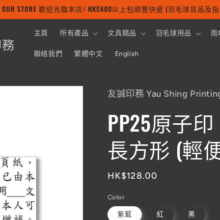
 TO OUR STORE 歡迎光臨本店/ HK$600以上包順豐快遞 (羽毛球貨品
主頁
所有產品
文具精品
羽毛球用品
雨
印務
聯絡我們
繁體中文
English
友誠印務 Yau Shing Printin
PP25原子印 (
長方形 (輕
定
HK$128.00
價
Color
紫藍
紅
黑