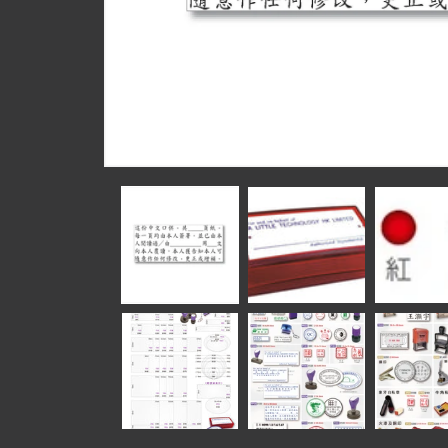
在
互
動
視
窗
中
開
啟
多
媒
體
檔
案
1