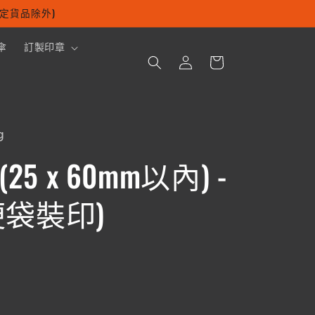
及指定貨品除外)
購
傘
訂製印章
登
物
入
車
g
25 x 60mm以內) -
便袋裝印)