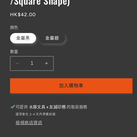
/Square Shape)
定
HK$42.00
價
顏色
金屬黑
金屬銀
數量
[Tombow]
[Tombow]
MONO
MONO
Zero
Zero
-
-
加入購物車
Metal
Metal
Type
Type
可提供
水豚文具 x 友誠印務
的取貨服務
擦
擦
通常會在 2-4 天內準備就緒
膠
膠
檢視商店資訊
筆
筆
(Ultra-
(Ultra-