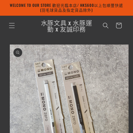
WELCOME TO OUR STORE 歡迎光臨本店/ HK$600以上包順豐快遞
跳至內容
(羽毛球貨品及指定貨品除外)
購
水豚文具 x 水豚運
物
動 x 友誠印務
車
略過產品
資訊