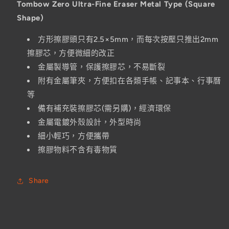
Tombow Zero Ultra-Fine Eraser Metal Type (Square
Fine
Fine
Shape)
/Square
/Square
Shape)
Shape)
方形擦膠頭只有2.5×5mm，而每次按壓只推出2mm
數
數
擦膠芯，方便微細的改正
量
量
金屬製導管，保護擦膠芯，不易斷裂
減
增
附有金屬筆夾，方便扣在各類手帳、記事本、行事曆
少
加
等
備有補充裝擦膠芯(需另購)，經濟環保
金屬電鍍外殼設計，外型時尚
細小輕巧，方便攜帶
擦膠物料不含有毒物質
Share