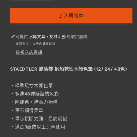
供
施
施
貨
德
德
加入購物車
樓
樓
帆
帆
船
船
可提供
水豚文具 x 友誠印務
的取貨服務
乾
乾
通常會在 2-4 天內準備就緒
性
性
檢視商店資訊
木
木
顏
顏
STAEDTLER 施德樓 帆船乾性木顏色筆 (12/ 24/ 48色)
色
色
筆
筆
‧標準尺寸木顏色筆
(12/
(12/
‧多達48種鮮豔的色彩
24/
24/
‧防褪色，遮蓋力極佳
48
48
色)
色)
‧筆芯順滑柔軟
數
數
‧筆芯抗斷力強，易於削刨
量
量
‧適合3歲或以上兒童使用
減
增