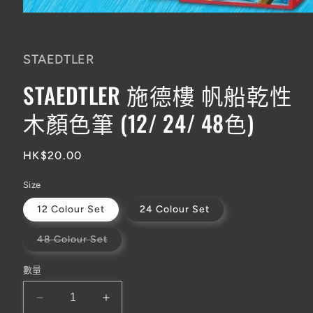
在
互
動
STAEDTLER
視
窗
STAEDTLER 施德樓 帆船乾性
中
開
木顏色筆 (12/ 24/ 48色)
啟
多
媒
體
定
HK$20.00
檔
價
案
Size
1
12 Colour Set
24 Colour Set
子
48 Colour Set
類
已
售
數量
罄
或
無
STAEDTLER
STAEDTLER
法