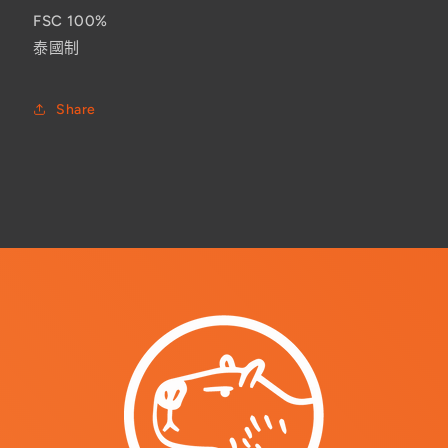
少
加
FSC 100%
泰國制
Share