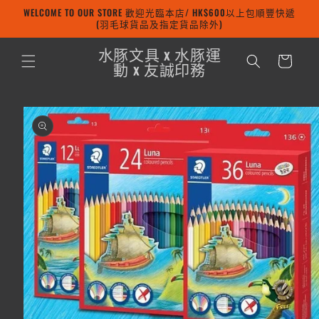
WELCOME TO OUR STORE 歡迎光臨本店/ HK$600以上包順豐快遞
跳至內容
(羽毛球貨品及指定貨品除外)
購
水豚文具 x 水豚運
物
動 x 友誠印務
車
略過產品
資訊