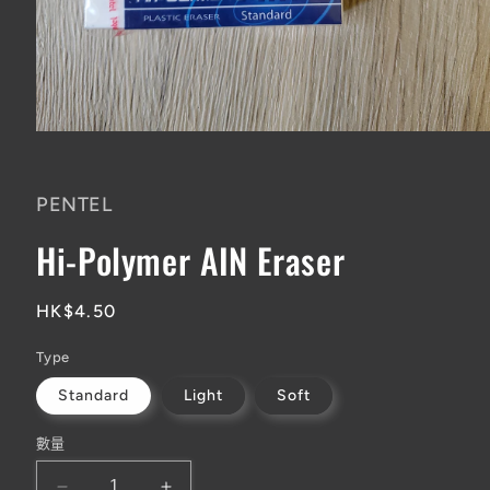
在
互
動
PENTEL
視
窗
Hi-Polymer AIN Eraser
中
開
啟
多
定
HK$4.50
媒
價
體
Type
檔
案
Standard
Light
Soft
1
數量