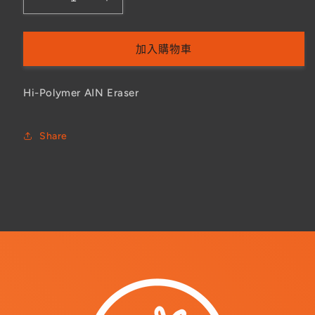
Hi-
Hi-
Polymer
Polymer
AIN
AIN
Eraser
Eraser
加入購物車
數
數
量
量
Hi-Polymer AIN Eraser
減
增
少
加
Share