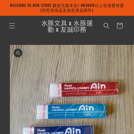
WELCOME TO OUR STORE 歡迎光臨本店/ HK$600以上包順豐快遞
跳至內容
(羽毛球貨品及指定貨品除外)
購
水豚文具 x 水豚運
物
動 x 友誠印務
車
略過產品
資訊